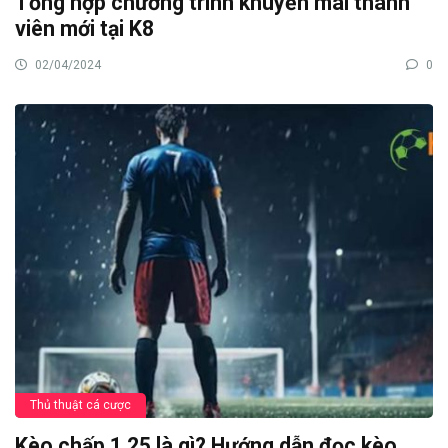
Tổng hợp chương trình khuyến mãi thành
viên mới tại K8
02/04/2024
0
Thủ thuật cá cược
Kèo chấp 1.25 là gì? Hướng dẫn đọc kèo