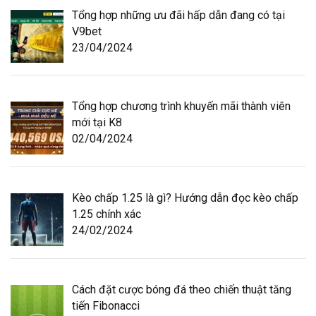
Tổng hợp những ưu đãi hấp dẫn đang có tại
V9bet
23/04/2024
Tổng hợp chương trình khuyến mãi thành viên
mới tại K8
02/04/2024
Kèo chấp 1.25 là gì? Hướng dẫn đọc kèo chấp
1.25 chính xác
24/02/2024
Cách đặt cược bóng đá theo chiến thuật tăng
tiến Fibonacci