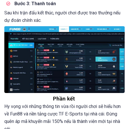
Bước 3: Thanh toán
Sau khi trận đấu kết thúc, người chơi được trao thưởng nếu
dự đoán chính xác.
Phần kết
Hy vọng với những thông tin vừa rồi người chơi sẽ hiểu hơn
về Fun88 và nền tảng cược TF E-Sports tại nhà cái. Đừng
quên áp mã khuyến mãi 150% nếu là thành viên mới tại nhà
cái.