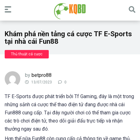
Khám phá nền tảng cá cược TF E-Sports
tại nhà cái Fun88
Thủ thuật cá cược
by
betpro88
13/07/2023
0
TF E-Sports được phát triển bởi Tf Gaming, đây là một trong
những sảnh cá cược thể thao điện tử đang được nhà cái
Fun888 cung cấp. Tại đây người chơi có thể tham gia cược
các trò chơi điện tử, theo dõi giải đấu trực tiếp và nhận
thưởng ngay sau đó.
Hơn thế nữa Fun88 còn cung cấp cả thông tin về game thủ,