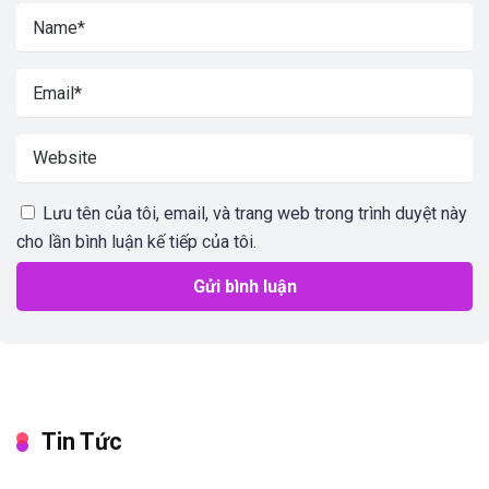
Lưu tên của tôi, email, và trang web trong trình duyệt này
cho lần bình luận kế tiếp của tôi.
Tin Tức