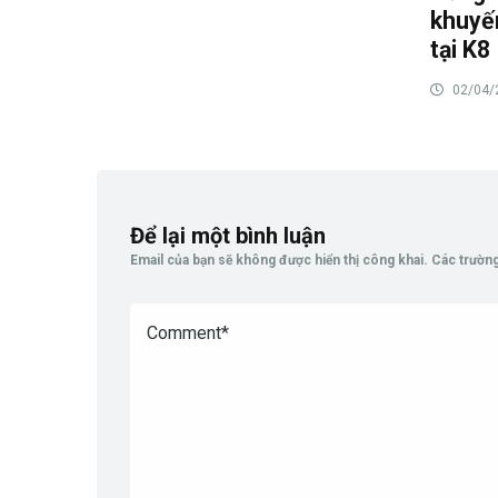
khuyế
tại K8
02/04/
Để lại một bình luận
Email của bạn sẽ không được hiển thị công khai.
Các trườn