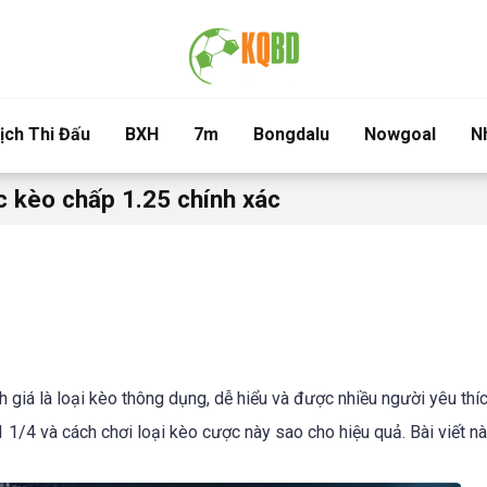
ịch Thi Đấu
BXH
7m
Bongdalu
Nowgoal
N
c kèo chấp 1.25 chính xác
 giá là loại kèo thông dụng, dễ hiểu và được nhiều người yêu thíc
 1/4 và cách chơi loại kèo cược này sao cho hiệu quả. Bài viết n