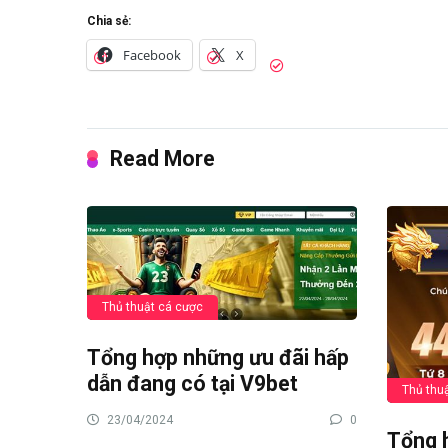
Chia sẻ:
Facebook
X
Read More
Thủ thuật cá cược
Tổng hợp những ưu đãi hấp
dẫn đang có tại V9bet
Thủ thu
23/04/2024
0
Tổng 