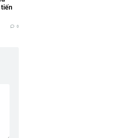
 tiến
0