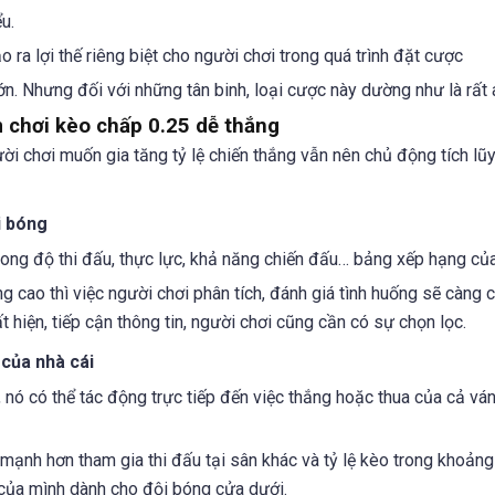
u.
o ra lợi thế riêng biệt cho người chơi trong quá trình đặt cược
ớn. Nhưng đối với những tân binh, loại cược này dường như là rất 
 chơi kèo chấp 0.25 dễ thắng
ời chơi muốn gia tăng tỷ lệ chiến thắng vẫn nên chủ động tích lũ
i bóng
phong độ thi đấu, thực lực, khả năng chiến đấu… bảng xếp hạng củ
g cao thì việc người chơi phân tích, đánh giá tình huống sẽ càng 
ất hiện, tiếp cận thông tin, người chơi cũng cần có sự chọn lọc.
 của nhà cái
 nó có thể tác động trực tiếp đến việc thắng hoặc thua của cả vá
ạnh hơn tham gia thi đấu tại sân khác và tỷ lệ kèo trong khoảng
 của mình dành cho đội bóng cửa dưới.